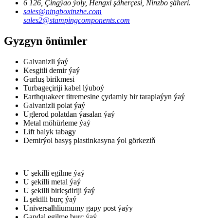
6 126, Çingýao ýoly, Hengxi şäherçesi, Ninzbo şäheri.
sales@ningboxinzhe.com
sales2@stampingcomponents.com
Gyzgyn önümler
Galvanizli ýaý
Kesgitli demir ýaý
Gurluş birikmesi
Turbageçiriji kabel lýuboý
Earthquakeer titremesine çydamly bir taraplaýyn ýaý
Galvanizli polat ýaý
Uglerod polatdan ýasalan ýaý
Metal möhürleme ýaý
Lift balyk tabagy
Demirýol basyş plastinkasyna ýol görkeziň
U şekilli egilme ýaý
U şekilli metal ýaý
U şekilli birleşdiriji ýaý
L şekilli burç ýaý
Universalhliumumy gapy post ýaýy
Gapdal egilme burç ýaý