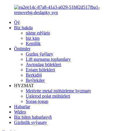
Öý
Biz hakda
näme edýäris
biz kim
Kepillik
Önümler
Gurluş ýaýlary
Lift gurnama toplumlary
Awtoulag bölekleri
Enjam bölekleri
Berkidiji
Beýlekiler
HYZMAT
Metörite metal möhürleme hyzmaty
Uglerod polat möhürleri
Sorag-jogap
Habarlar
Wideo
Biz bilen habarlaşyň
Gizlinlik syýasaty