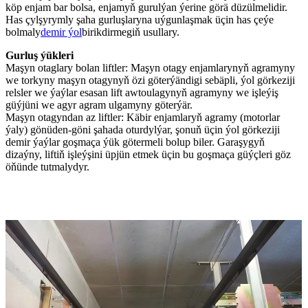
köp enjam bar bolsa, enjamyň gurulýan ýerine görä düzülmelidir.
Has çylşyrymly şaha gurluşlaryna uýgunlaşmak üçin has çeýe
bolmaly
demir ýol
birikdirmegiň usullary.
Gurluş ýükleri
Maşyn otaglary bolan liftler: Maşyn otagy enjamlarynyň agramyny
we torkyny maşyn otagynyň özi göterýändigi sebäpli, ýol görkeziji
relsler we ýaýlar esasan lift awtoulagynyň agramyny we işleýiş
güýjüni we agyr agram ulgamyny göterýär.
Maşyn otagyndan az liftler: Käbir enjamlaryň agramy (motorlar
ýaly) gönüden-göni şahada oturdylýar, şonuň üçin ýol görkeziji
demir ýaýlar goşmaça ýük götermeli bolup biler. Garaşygyň
dizaýny, liftiň işleýşini üpjün etmek üçin bu goşmaça güýçleri göz
öňünde tutmalydyr.