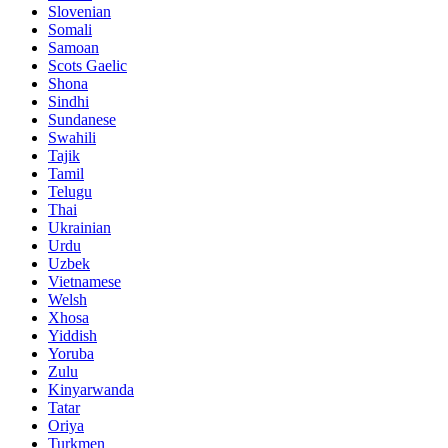
Slovenian
Somali
Samoan
Scots Gaelic
Shona
Sindhi
Sundanese
Swahili
Tajik
Tamil
Telugu
Thai
Ukrainian
Urdu
Uzbek
Vietnamese
Welsh
Xhosa
Yiddish
Yoruba
Zulu
Kinyarwanda
Tatar
Oriya
Turkmen