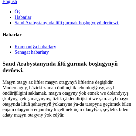
English
Öý
Habarlar
Saud Arabystanynda lifti gurmak boşlugynyň derňewi.
Habarlar
Kompaniýa habarlary
Senagat habarlary
Saud Arabystanynda lifti gurmak boşlugynyň
derňewi.
Maşyn otagy az liftler maşyn otagynyň liftlerine degişlidir.
Modernagny, häzirki zaman önümçilik tehnologiýasy, asyl
öndürijiligini saklamak, maşyn otagyny ýok etmek we dolandyryş
şkafyny, çekiş maşynyny, tizlik çäklendirijisini we ş.m. asyl maşyn
otagynda liftiň şahasynyň ýokarsyna ýa-da tarapyna geçirmek bilen
enjam otagynda enjamlary kiçeltmek üçin ulanylýar, şeýlelik bilen
adaty maşyn otagyny ýok edýär.