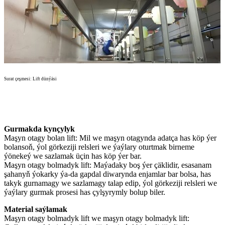
Surat çeşmesi: Lift dünýäsi
Gurmakda kynçylyk
Maşyn otagy bolan lift: Mil we maşyn otagynda adatça has köp ýer
bolansoň, ýol görkeziji relsleri we ýaýlary oturtmak birneme
ýönekeý we sazlamak üçin has köp ýer bar.
Maşyn otagy bolmadyk lift: Maýadaky boş ýer çäklidir, esasanam
şahanyň ýokarky ýa-da gapdal diwarynda enjamlar bar bolsa, has
takyk gurnamagy we sazlamagy talap edip, ýol görkeziji relsleri we
ýaýlary gurmak prosesi has çylşyrymly bolup biler.
Material saýlamak
Maşyn otagy bolmadyk lift we maşyn otagy bolmadyk lift: