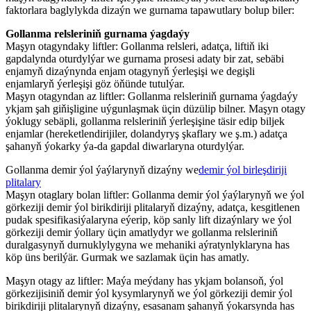
faktorlara baglylykda dizaýn we gurnama tapawutlary bolup biler:
Gollanma relsleriniň gurnama ýagdaýy
Maşyn otagyndaky liftler: Gollanma relsleri, adatça, liftiň iki
gapdalynda oturdylýar we gurnama prosesi adaty bir zat, sebäbi
enjamyň dizaýnynda enjam otagynyň ýerleşişi we degişli
enjamlaryň ýerleşişi göz öňünde tutulýar.
Maşyn otagyndan az liftler: Gollanma relsleriniň gurnama ýagdaýy
ykjam şah giňişligine uýgunlaşmak üçin düzülip bilner. Maşyn otagy
ýoklugy sebäpli, gollanma relsleriniň ýerleşişine täsir edip biljek
enjamlar (hereketlendirijiler, dolandyryş şkaflary we ş.m.) adatça
şahanyň ýokarky ýa-da gapdal diwarlaryna oturdylýar.
Gollanma demir ýol ýaýlarynyň dizaýny we
demir ýol birleşdiriji
plitalary
Maşyn otaglary bolan liftler: Gollanma demir ýol ýaýlarynyň we ýol
görkeziji demir ýol birikdiriji plitalaryň dizaýny, adatça, kesgitlenen
pudak spesifikasiýalaryna eýerip, köp sanly lift dizaýnlary we ýol
görkeziji demir ýollary üçin amatlydyr we gollanma relsleriniň
duralgasynyň durnuklylygyna we mehaniki aýratynlyklaryna has
köp üns berilýär. Gurmak we sazlamak üçin has amatly.
Maşyn otagy az liftler: Maýa meýdany has ykjam bolansoň, ýol
görkezijisiniň demir ýol kysymlarynyň we ýol görkeziji demir ýol
birikdiriji plitalarynyň dizaýny, esasanam şahanyň ýokarsynda has