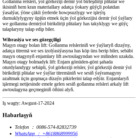
Gollanma relsleri, ýol görkeziji demir ýol birleşdiriji plitalar we
ikisiniň hem kran materiallary adatça ýokary güýçli polatdan
ýasalýar, ýöne çäkli ýerlerde howpsuzlygy we işleýiş
durnuklylygyny üpjün etmek üçin ýol görkezijisi demir ýol ýaýlary
we gollanma demirýol birikdiriji plitalary has takyklygy we güýç
talaplaryny talap edip biler.
Wibrasiýa we ses gözegçiligi
Maşyn otagy bolan lift: Gollanma relsleriniň we ýaýlaryň dizaýny,
adatça titremä we ses izolýasiýasyna has köp üns berip biler, sebäbi
maşyn otagynyň enjamlary lift awtoulagyndan we milinden uzakda.
Maşyn otagy bolmadyk lift: Enjam gönüden-göni şahada
oturdylandygy sebäpli, ýol görkeziji relsler, ýol görkeziji demir ýol
birikdiriji plitalar we ýaýlar titremäniň we sesiň ýaýramagyny
azaltmak üçin goşmaça dizaýn pikirlerini talap edýär. Enjamlaryň
işlemegi netijesinde emele gelen sesiň gollanma relsleri arkaly lift
awtoulagyna geçmeginiň öňüni alyň.
Iş wagty: Awgust-17-2024
Habarlaşyň
Telefon ： 0086-574-82832739
WhatsApp ： +8618868999956