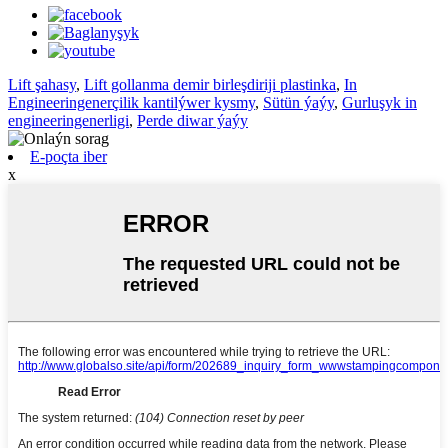
Lift şahasy
,
Lift gollanma demir birleşdiriji plastinka
,
In
Engineeringenerçilik kantilýwer kysmy
,
Sütün ýaýy
,
Gurluşyk in
engineeringenerligi
,
Perde diwar ýaýy
E-poçta iber
x