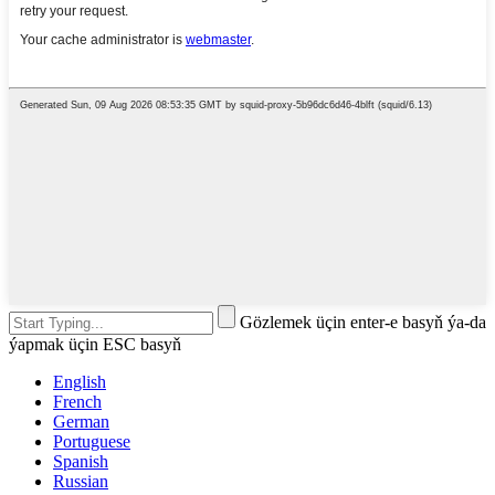
Gözlemek üçin enter-e basyň ýa-da
ýapmak üçin ESC basyň
English
French
German
Portuguese
Spanish
Russian