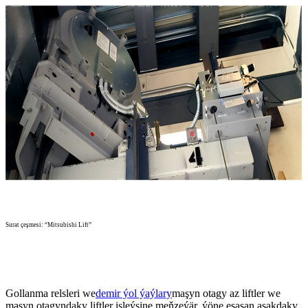
Surat çeşmesi: “Mitsubishi Lift”
Gollanma relsleri we
demir ýol ýaýlary
maşyn otagy az liftler we
maşyn otagyndaky liftler işleýşine meňzeýär, ýöne esasan aşakdaky