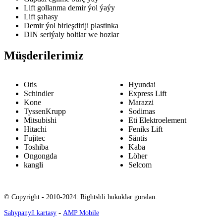
Lift gollanma demir ýol ýaýy
Lift şahasy
Demir ýol birleşdiriji plastinka
DIN seriýaly boltlar we hozlar
Müşderilerimiz
Otis
Hyundai
Schindler
Express Lift
Kone
Marazzi
TyssenKrupp
Sodimas
Mitsubishi
Eti Elektroelement
Hitachi
Feniks Lift
Fujitec
Säntis
Toshiba
Kaba
Ongongda
Löher
kangli
Selcom
© Copyright - 2010-2024: Rightshli hukuklar goralan.
-
Sahypanyň kartasy
AMP Mobile