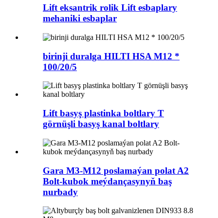
Lift eksantrik rolik Lift esbaplary
mehaniki esbaplar
birinji duralga HILTI HSA M12 *
100/20/5
Lift basyş plastinka boltlary T
görnüşli basyş kanal boltlary
Gara M3-M12 poslamaýan polat A2
Bolt-kubok meýdançasynyň baş
nurbady