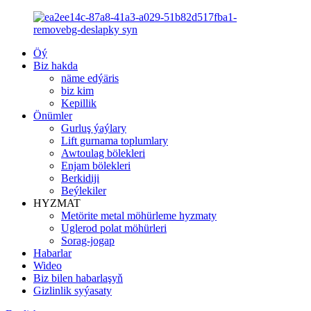
Öý
Biz hakda
näme edýäris
biz kim
Kepillik
Önümler
Gurluş ýaýlary
Lift gurnama toplumlary
Awtoulag bölekleri
Enjam bölekleri
Berkidiji
Beýlekiler
HYZMAT
Metörite metal möhürleme hyzmaty
Uglerod polat möhürleri
Sorag-jogap
Habarlar
Wideo
Biz bilen habarlaşyň
Gizlinlik syýasaty