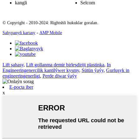
kangli
Selcom
© Copyright - 2010-2024: Rightshli hukuklar goralan.
-
Sahypanyň kartasy
AMP Mobile
Lift şahasy
,
Lift gollanma demir birleşdiriji plastinka
,
In
Engineeringenerçilik kantilýwer kysmy
,
Sütün ýaýy
,
Gurluşyk in
engineeringenerligi
,
Perde diwar ýaýy
E-poçta iber
x