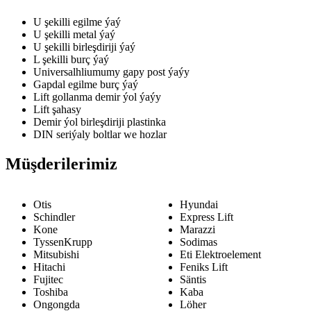
U şekilli egilme ýaý
U şekilli metal ýaý
U şekilli birleşdiriji ýaý
L şekilli burç ýaý
Universalhliumumy gapy post ýaýy
Gapdal egilme burç ýaý
Lift gollanma demir ýol ýaýy
Lift şahasy
Demir ýol birleşdiriji plastinka
DIN seriýaly boltlar we hozlar
Müşderilerimiz
Otis
Hyundai
Schindler
Express Lift
Kone
Marazzi
TyssenKrupp
Sodimas
Mitsubishi
Eti Elektroelement
Hitachi
Feniks Lift
Fujitec
Säntis
Toshiba
Kaba
Ongongda
Löher