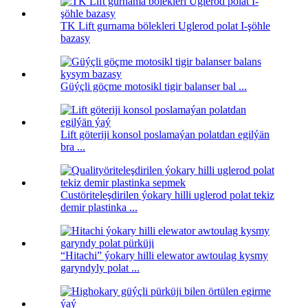
TK Lift gurnama bölekleri Uglerod polat I-şöhle
bazasy
Güýçli göçme motosikl tigir balanser bal ...
Lift göteriji konsol poslamaýan polatdan egilýän
bra ...
Custöriteleşdirilen ýokary hilli uglerod polat tekiz
demir plastinka ...
“Hitachi” ýokary hilli elewator awtoulag kysmy
garyndyly polat ...