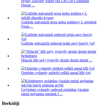
Hytaý Zawody Super Hil Lift Lift Gollanma
Demir ...
Galörite galvanizli goşa turba goldawy L görnüşli
Fixin ...
Galörite galvanizli uglerod polat agyr burçly ýaý
Hitachi lifti şaýy tygşytly demir demir demir ...
Omörite çydamly pürküji reňkli metal lifti ýaý
Geýmäge çydamly uglerod polatdan ýasalan
metal gaýtadan işlemek f ...
Berkidiji