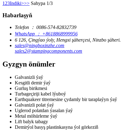
1
2
3
Indiki>
>>
Sahypa 1/3
Habarlaşyň
Telefon ： 0086-574-82832739
WhatsApp ： +8618868999956
6 126, Çingýao ýoly, Hengxi şäherçesi, Ninzbo şäheri.
sales@ningboxinzhe.com
sales2@stampingcomponents.com
Gyzgyn önümler
Galvanizli ýaý
Kesgitli demir ýaý
Gurluş birikmesi
Turbageçiriji kabel lýuboý
Earthquakeer titremesine çydamly bir taraplaýyn ýaý
Galvanizli polat ýaý
Uglerod polatdan ýasalan ýaý
Metal möhürleme ýaý
Lift balyk tabagy
Demirýol basyş plastinkasyna ýol görkeziň