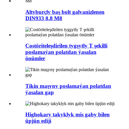
Altyburçly baş bolt galvanizlenen
DIN933 8.8 M8
Costöriteleşdirilen tygşytly T şekilli
poslamaýan polatdan ýasalan
önümler
Tikin maşyny poslamaýan polatdan
ýasalan gap
Highokary takyklyk mis gaby bilen
üpjün ediji