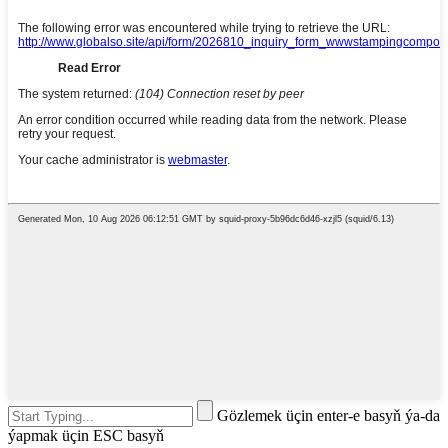
Gözlemek üçin enter-e basyň ýa-da
ýapmak üçin ESC basyň