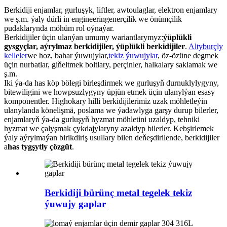
Berkidiji enjamlar, gurluşyk, liftler, awtoulaglar, elektron enjamlary
we ş.m. ýaly dürli in engineeringenerçilik we önümçilik
pudaklarynda möhüm rol oýnaýar.
Berkidijiler üçin ulanýan umumy wariantlarymyz:
ýüplükli
gysgyçlar, aýrylmaz berkidijiler, ýüplükli berkidijiler
.
Altyburçly
kelleler
we hoz, bahar ýuwujylar,
tekiz ýuwujylar
, öz-özüne degmek
üçin nurbatlar, giňeltmek boltlary, perçinler, halkalary saklamak we
ş.m.
Iki ýa-da has köp bölegi birleşdirmek we gurluşyň durnuklylygyny,
bitewiligini we howpsuzlygyny üpjün etmek üçin ulanylýan esasy
komponentler. Highokary hilli berkidijilerimiz uzak möhletleýin
ulanylanda könelişmä, poslama we ýadawlyga garşy durup bilerler,
enjamlaryň ýa-da gurluşyň hyzmat möhletini uzaldyp, tehniki
hyzmat we çalyşmak çykdajylaryny azaldyp bilerler. Kebşirlemek
ýaly aýrylmaýan birikdiriş usullary bilen deňeşdirilende, berkidijiler
a
has tygşytly çözgüt
.
Berkidiji bürünç metal tegelek tekiz
ýuwujy gaplar