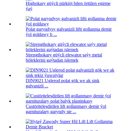
Highokary güýçli pürküji bilen örtülen egirme
ýaý
Polat garyndysy galvanizli lifti gollanma demir
ýol goldawy b ...
Strengthokary güýçli elewator şaýy metal
böleklerini gaýtadan işlemek
DIN9021 Uglerod polat gök we ak sink
galvanizli ...
Custöriteleşdirilen lift gollanmasy demir ýol
garnituralary garyndy ste ...