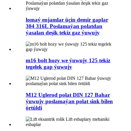
lomaý enjamlar üçin demir gaplar
304 316L Poslamaýan polatdan
ýasalan deşik tekiz gaz ýuwujy
m16 bolt hozy we ýuwujy 125 tekiz
tegelek gap ýuwujy
M12 Uglerod polat DIN 127 Bahar
ýuwujy poslamaýan polat sink bilen
örtüldi