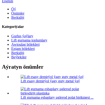
English
Öý
Önümler
Berkidiji
Kategoriýalar
Gurluş ýaýlary
Lift gurnama toplumlary
Awtoulag bölekleri
Enjam bölekleri
Berkidiji
Beýlekiler
Aýratyn önümler
Lift esasy demirýol ýagy guty metal ýaý
Lift gurnama esbaplary uglerod polat birikmesi ...